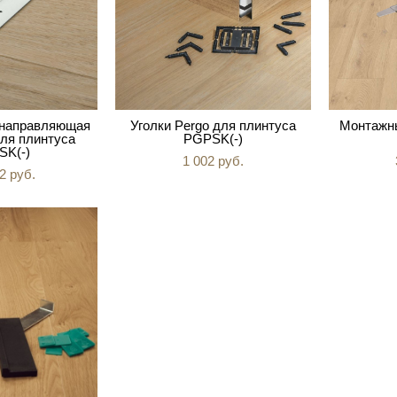
 направляющая
Уголки Pergo для плинтуса
Монтажны
я плинтуса
PGPSK(-)
K(-)
1 002 pуб.
2 pуб.