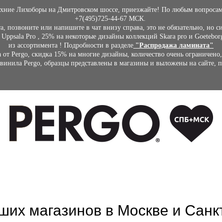
рхние Лихоборы на Дмитровском шоссе, приезжайте! По любым вопроса
+7(495)725-44-67 МСК.
, позвоните или напишите в чат внизу справа, это не обязательно, но 
Uppsala Pro , 25% на некоторые дизайны коллекций Skara pro и Goetebor
из ассортимента ! Подробности в разделе
"Распродажа ламината"
 от Pergo, скидка 15% на многие дизайны, количество очень ограничено,
винила Pergo, образцы представлены в магазины и выложены на сайте, 
ших магазинов в Москве и Санк