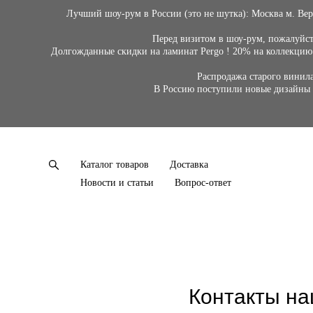
Лучший шоу-рум в России (это не шутка): Москва м. Ве
Перед визитом в шоу-рум, пожалуйста
Долгожданные скидки на ламинат Pergo ! 20% на коллекцию 
Распродажа старого винила
В Россию поступили новые дизайны 
Каталог товаров
Доставка
Новости и статьи
Вопрос-ответ
Контакты на