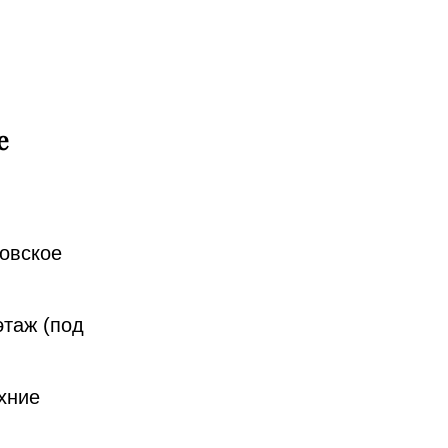
е
ровское
этаж (под
хние