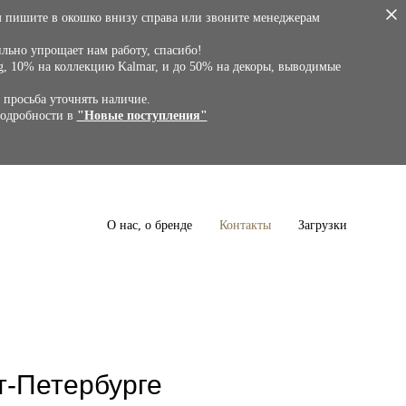
м пишите в окошко внизу справа или звоните менеджерам
сильно упрощает нам работу, спасибо!
g, 10% на коллекцию Kalmar, и до 50% на декоры, выводимые
 просьба уточнять наличие.
подробности в
"Новые поступления"
О нас, о бренде
Контакты
Загрузки
т-Петербурге