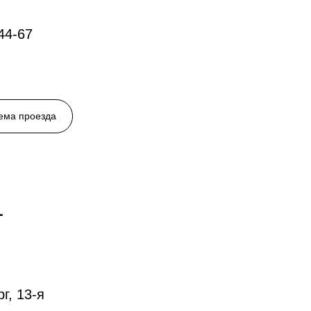
44-67
хема проезда
-
г, 13-я