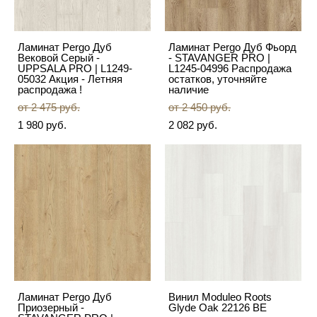
Ламинат Pergo Дуб
Ламинат Pergo Дуб Фьорд
Вековой Серый -
- STAVANGER PRO |
UPPSALA PRO | L1249-
L1245-04996 Распродажа
05032 Акция - Летняя
остатков, уточняйте
распродажа !
наличие
от 2 475 pуб.
от 2 450 pуб.
1 980 pуб.
2 082 pуб.
Ламинат Pergo Дуб
Винил Moduleo Roots
Приозерный -
Glyde Oak 22126 BE