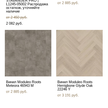
STAVANGER PRO |
от 2 885 pуб.
L1245-05002 Распродажа
остатков, уточняйте
наличие
от 2 450 pуб.
2 082 pуб.
Винил Moduleo Roots
Винил Moduleo Roots
Meteora 46943 M
Herrigbone Glyde Oak
22246 Y
от 2 885 pуб.
от 3 191 pуб.