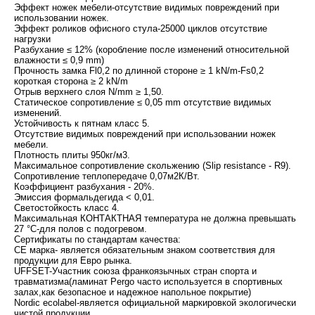
Эффект ножек мебели-отсутствие видимых повреждений при
использовании ножек.
Эффект роликов офисного стула-25000 циклов отсутствие
нагрузки
Разбухание ≤ 12% (коробление после изменений относительной
влажности ≤ 0,9 mm)
Прочность замка Fl0,2 по длинной стороне ≥ 1 kN/m-Fs0,2
короткая сторона ≥ 2 kN/m
Отрыв верхнего слоя N/mm ≥ 1,50.
Статическое сопротивление ≤ 0,05 mm отсутствие видимых
изменений.
Устойчивость к пятнам класс 5.
Отсутствие видимых повреждений при использовании ножек
мебели.
Плотность плиты 950кг/м3.
Максимальное сопротивление скольжению (Slip resistance - R9).
Сопротивление теплопередаче 0,07м2К/Вт.
Коэффициент разбухания - 20%.
Эмиссия формальдегида < 0,01.
Светостойкость класс 4.
Максимальная КОНТАКТНАЯ температура не должна превышать
27 °C-для полов с подогревом.
Сертификаты по стандартам качества:
СЕ марка- является обязательным знаком соответствия для
продукции для Евро рынка.
UFFSET-Участник союза франкоязычных стран спорта и
травматизма(ламинат Pergo часто используется в спортивных
залах,как безопасное и надежное напольное покрытие)
Nordic ecolabel-является официальной маркировкой экологически
чистой продукции.