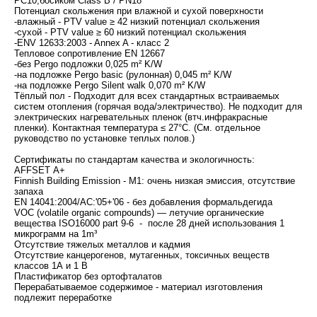
PC10,босиком Class B / PN18
Потенциал скольжения при влажной и сухой поверхности
-влажный - PTV value ≥ 42 низкий потенциал скольжения
-сухой - PTV value ≥ 60 низкий потенциал скольжения
-ENV 12633:2003 - Annex A - класс 2
Тепловое сопротивление EN 12667
-без Pergo подложки 0,025 m² K/W
-на подложке Pergo basic (рулонная) 0,045 m² K/W
-на подложке Pergo Silent walk 0,070 m² K/W
Тёплый пол - Подходит для всех стандартных встраиваемых
систем отопления (горячая вода/электричество). Не подходит для
электрических нагревательных пленок (втч.инфракрасные
пленки). Контактная температура ≤ 27°C. (См. отдельное
руководство по установке теплых полов.)
Сертификаты по стандартам качества и экологичность:
AFFSET А+
Finnish Building Emission - М1: очень низкая эмиссия, отсутствие
запаха
EN 14041:2004/AC:'05+'06 - без добавления формальдегида
VOC (volatile organic compounds) — летучие органические
вещества ISO16000 part 9-6 - после 28 дней использования 1
микрограмм на 1m³
Отсутствие тяжелых металлов и кадмия
Отсутствие канцерогенов, мутагенных, токсичных веществ
классов 1А и 1 В
Пластификатор без ортофталатов
Перерабатываемое содержимое - материал изготовления
подлежит переработке