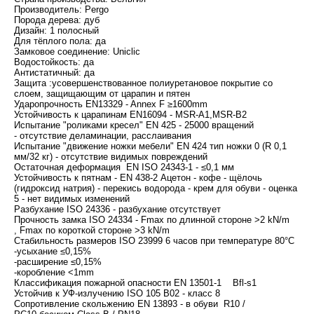
Производитель: Pergo
Порода дерева: дуб
Дизайн: 1 полосный
Для тёплого пола: да
Замковое соединение: Uniclic
Водостойкость: да
Антистатичный: да
Защита :усовершенствованное полиуретановое покрытие со
слоем, защищающим от царапин и пятен
Ударопрочность EN13329 - Annex F ≥1600mm
Устойчивость к царапинам EN16094 - MSR-A1,MSR-B2
Испытание "роликами кресел" EN 425 - 25000 вращений
- отсутствие деламинации, расслаивания
Испытание "движение ножки мебели" EN 424 тип ножки 0 (R 0,1
мм/32 кг) - отсутствие видимых повреждений
Остаточная деформация EN ISO 24343-1 - ≤0,1 мм
Устойчивость к пятнам - EN 438-2 Ацетон - кофе - щёлочь
(гидроксид натрия) - перекись водорода - крем для обуви - оценка
5 - нет видимых изменений
Разбухание ISO 24336 - разбухание отсутствует
Прочность замка ISO 24334 - Fmax по длинной стороне >2 kN/m
, Fmax по короткой стороне >3 kN/m
Стабильность размеров ISO 23999 6 часов при температуре 80°C
-усыхание ≤0,15%
-расширение ≤0,15%
-коробление <1mm
Классификация пожарной опасности EN 13501-1 Bfl-s1
Устойчив к УФ-излучению ISO 105 B02 - класс 8
Сопротивление скольжению EN 13893 - в обуви R10 /