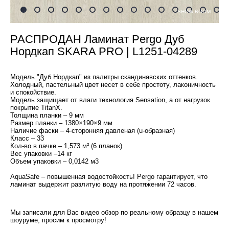
SHOW ROOM
РАСПРОДАН Ламинат Pergo Дуб
Нордкап SKARA PRO | L1251-04289
Модель "Дуб Нордкап" из палитры скандинавских оттенков.
Холодный, пастельный цвет несет в себе простоту, лаконичность
и спокойствие.
Модель защищает от влаги технология Sensation, а от нагрузок
покрытие TitanX.
Толщина планки – 9 мм
Размер планки – 1380×190×9 мм
Наличие фаски – 4-сторонняя давленая (u-образная)
Класс – 33
Кол-во в пачке – 1,573 м² (6 планок)
Вес упаковки –14 кг
Объем упаковки – 0,0142 м3
AquaSafe – повышенная водостойкость! Pergo гарантирует, что
ламинат выдержит разлитую воду на протяжении 72 часов.
Мы записали для Вас видео обзор по реальному образцу в нашем
шоуруме, просим к просмотру!