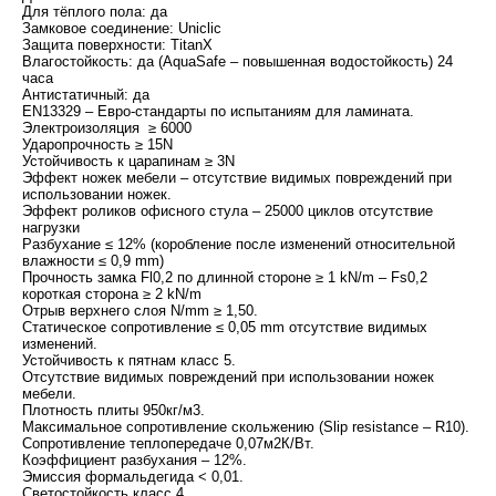
Для тёплого пола: да
Замковое соединение: Uniclic
Защита поверхности: TitanX
Влагостойкость: да (AquaSafe – повышенная водостойкость) 24
часа
Антистатичный: да
EN13329 – Евро-стандарты по испытаниям для ламината.
Электроизоляция ≥ 6000
Ударопрочность ≥ 15N
Устойчивость к царапинам ≥ 3N
Эффект ножек мебели – отсутствие видимых повреждений при
использовании ножек.
Эффект роликов офисного стула – 25000 циклов отсутствие
нагрузки
Разбухание ≤ 12% (коробление после изменений относительной
влажности ≤ 0,9 mm)
Прочность замка Fl0,2 по длинной стороне ≥ 1 kN/m – Fs0,2
короткая сторона ≥ 2 kN/m
Отрыв верхнего слоя N/mm ≥ 1,50.
Статическое сопротивление ≤ 0,05 mm отсутствие видимых
изменений.
Устойчивость к пятнам класс 5.
Отсутствие видимых повреждений при использовании ножек
мебели.
Плотность плиты 950кг/м3.
Максимальное сопротивление скольжению (Slip resistance – R10).
Сопротивление теплопередаче 0,07м2К/Вт.
Коэффициент разбухания – 12%.
Эмиссия формальдегида < 0,01.
Светостойкость класс 4.