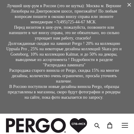
Лучший шоу-рум в России (это не шутка): Москва м. Верхние
Лихоборы на Дмитровском шоссе, приезжайте! По любым
вопросам пишите в окошко внизу справа или звоните
менеджерам +7(495)725-44-67 МСК.
Перед визитом в шоу-рум, пожалуйста, позвоните или
напишите в чат внизу справа, это не обязательно, но сильно
упрощает нам работу, спасибо!
Долгожданные скидки на ламинат Pergo ! 20% на коллекцию
Uppsala Pro , 25% на некоторые дизайны коллекций Skara pro и
Goeteborg, 10% на коллекцию Kalmar, и до 50% на декоры,
выводимые из ассортимента ! Подробности в разделе
"Распродажа ламината"
Распродажа старого винила от Pergo, скидка 15% на многие
дизайны, количество очень ограничено, просьба уточнять
наличие.
В Россию поступили новые дизайны винила Pergo, образцы
представлены в магазины, скоро будут фотографии и рендеры
на сайте, пока фото высылается по запросу.