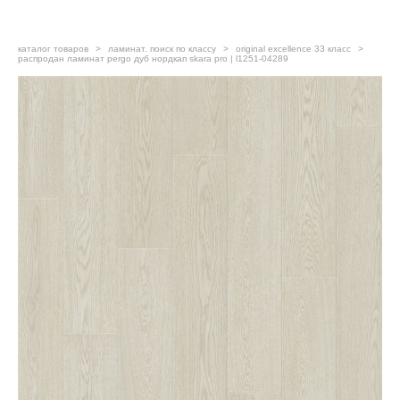
каталог товаров
>
ламинат. поиск по классу
>
original excellence 33 класс
>
распродан ламинат pergo дуб нордкап skara pro | l1251-04289